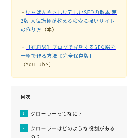
・
いちばんやさしい新しいSEOの教本 第
2版 人気講師が教える検索に強いサイト
の作り方
（本）
・
【有料級】ブログで成功するSEO脳を
一撃で作る方法【完全保存版】
（YouTube）
目次
クローラーってなに？
クローラーはどのような役割がある
の？